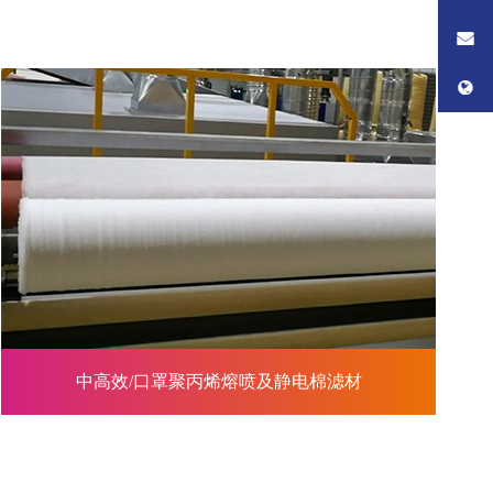
中高效/口罩聚丙烯熔喷及静电棉滤材