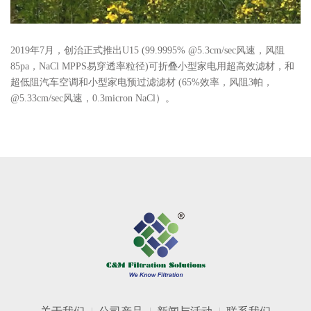
2019
年
7
月，创治正式推出
U15 (99.9995% @5.3cm/sec
风速，风阻
85pa
，
NaCl MPPS
易穿透率粒径
)
可折叠小型家电用超高效滤材，和
超低阻汽车空调和小型家电预过滤滤材
(65%
效率，风阻
3
帕，
@5.33cm/sec
风速，
0.3micron NaCl
）。